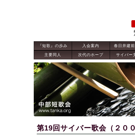
『短歌』の歩み
入会案内
春日井建前
主要同人
次代のホープ
サイバー
第19回サイバー歌会（２０