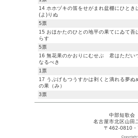
14 ホホヅキの笛をせがまれ盆棚にひとき
(よ)りぬ
5票
15 おほかたのひとの地平の果てにゐて吾
らす
5票
16 無花果のかおりにむせぶ 君はただい
なるべき
1票
17 うぶげもつうすかは剥くと滴れる夢ぬ
の果（み）
3票
中部短歌会
名古屋市北区山田
〒462-0810・
Copyrig