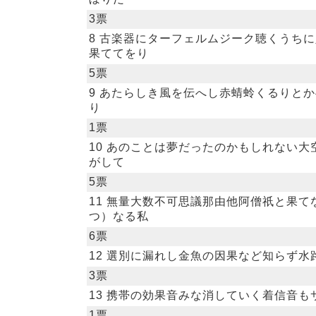
3票
8 古楽器にターフェルムジーク聴くうち
果ててをり
5票
9 あたらしき風を伝へし赤蜻蛉くるりと
り
1票
10 あのことは夢だったのかもしれない大
がして
5票
11 無量大数不可思議那由他阿僧祇と果て
つ）なる私
6票
12 選別に漏れし金魚の因果など知らず水
3票
13 携帯の効果音みな消していく着信音も
1票