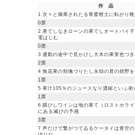
作 品
1 次々と摘果されたる青蜜柑土に転がり
0票
2 果てしなきローンの果てしオートバイ
電はじむ
0票
3 通勤の途中で見かけし大木の果実色づ
2票
4 無花果の頬撫づりたし永劫の君の焼野
1票
5 果汁105％のジュースなり濃縮といふ
1票
6 購ひしワインは地の果て（ロストホラ
にある滅びの予感
3票
7 声だけで繋がつてゐるケータイは青空
ぼりだ